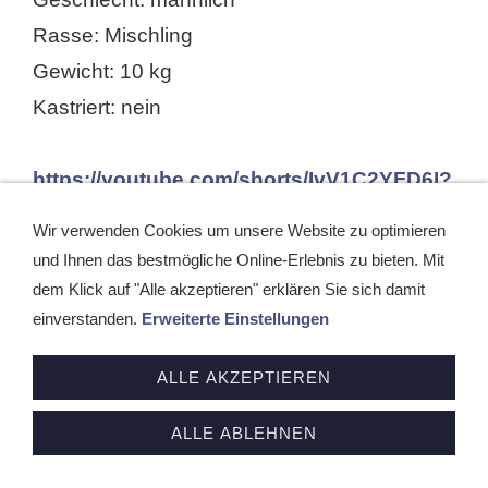
Rasse: Mischling
Gewicht: 10 kg
Kastriert: nein
https://youtube.com/shorts/IvV1C2YFD6I?
is=RgQRQvC469xU51Ng
Wir verwenden Cookies um unsere Website zu optimieren
und Ihnen das bestmögliche Online-Erlebnis zu bieten. Mit
Enzo, ein kleiner Entdecker auf der Suche
dem Klick auf "Alle akzeptieren" erklären Sie sich damit
einverstanden.
Erweiterte Einstellungen
nach seinem Für-immer-Zuhause
Der kleine Enzo wurde im Januar 2026 in
ALLE AKZEPTIEREN
Griechenland geboren. Gemeinsam mit
seiner Mama Malou und seinen
ALLE ABLEHNEN
Geschwistern lebte er in einem Animal-